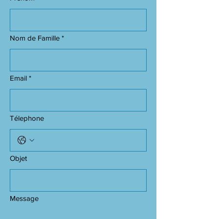
Nom de Famille
*
Email
*
Télephone
Objet
Message